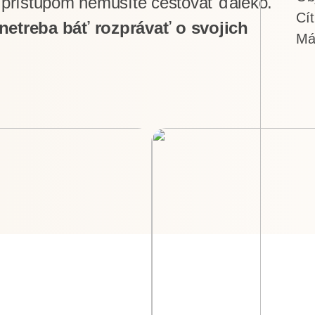
 prístupom nemusíte cestovať ďaleko.
Cí
netreba báť rozprávať o svojich
Má