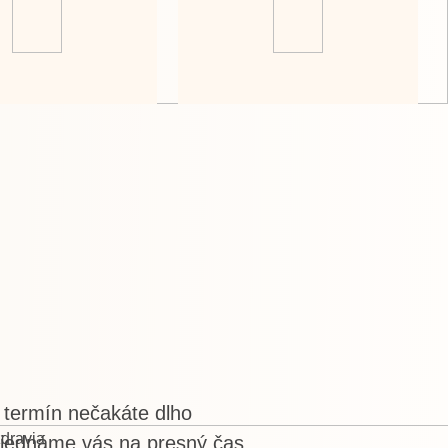
 termín nečakáte dlho
jednáme vás na presný čas