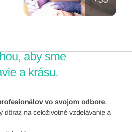
chou, aby sme
avie a krásu.
 profesionálov vo svojom odbore
.
́ dôraz na celoživotné vzdelávanie a