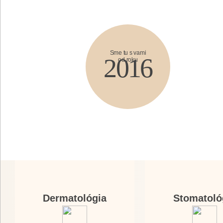
Sme tu s vami
2016
od roku
Dermatológia
Stomatoló