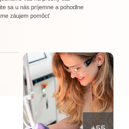
tite sa u nás príjemne a pohodlne
me záujem pomôcť
+
55