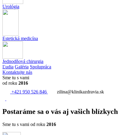
Urológia
Estetická medicína
Jednodňová chirurgia
Ľudia
Galéria
Spolupráca
Kontaktujte nás
Sme tu s vami
od roku
2016
+421 950 526 846
zilina@klinikazdravia.sk
Postaráme sa o vás aj vašich blízkych
Sme tu s vami od roku
2016