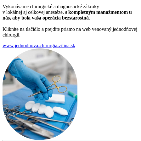
Vykonávame chirurgické a diagnostické zákroky
v lokálnej aj celkovej anestéze,
s kompletným manažmentom u
nás, aby bola vaša operácia bezstarostná
.
Kliknite na tlačidlo a prejdite priamo na web venovaný jednodňovej
chirurgii.
www.jednodnova-chirurgia-zilina.sk